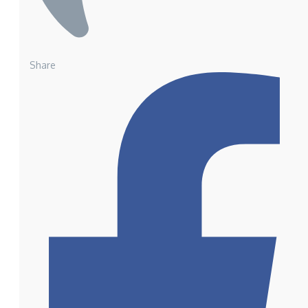
Share