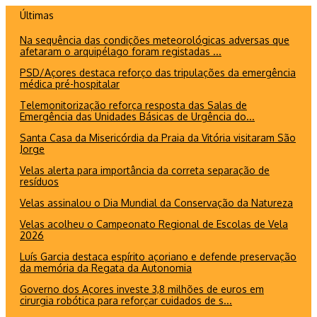
Ir
Últimas
para
Na sequência das condições meteorológicas adversas que
o
afetaram o arquipélago foram registadas ...
conteúdo
PSD/Açores destaca reforço das tripulações da emergência
médica pré-hospitalar
Telemonitorização reforça resposta das Salas de
Emergência das Unidades Básicas de Urgência do...
Santa Casa da Misericórdia da Praia da Vitória visitaram São
Jorge
Velas alerta para importância da correta separação de
resíduos
Velas assinalou o Dia Mundial da Conservação da Natureza
Velas acolheu o Campeonato Regional de Escolas de Vela
2026
Luís Garcia destaca espírito açoriano e defende preservação
da memória da Regata da Autonomia
Governo dos Açores investe 3,8 milhões de euros em
cirurgia robótica para reforçar cuidados de s...