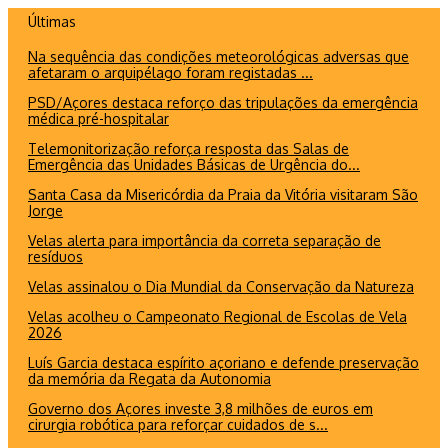
Ir
Últimas
para
Na sequência das condições meteorológicas adversas que
o
afetaram o arquipélago foram registadas ...
conteúdo
PSD/Açores destaca reforço das tripulações da emergência
médica pré-hospitalar
Telemonitorização reforça resposta das Salas de
Emergência das Unidades Básicas de Urgência do...
Santa Casa da Misericórdia da Praia da Vitória visitaram São
Jorge
Velas alerta para importância da correta separação de
resíduos
Velas assinalou o Dia Mundial da Conservação da Natureza
Velas acolheu o Campeonato Regional de Escolas de Vela
2026
Luís Garcia destaca espírito açoriano e defende preservação
da memória da Regata da Autonomia
Governo dos Açores investe 3,8 milhões de euros em
cirurgia robótica para reforçar cuidados de s...