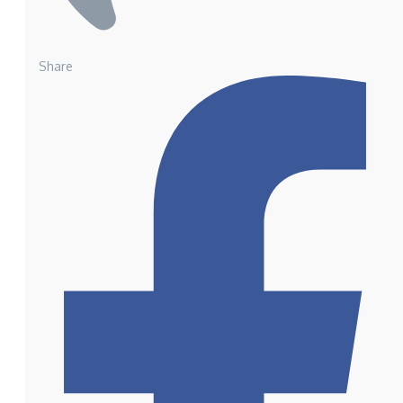
Share