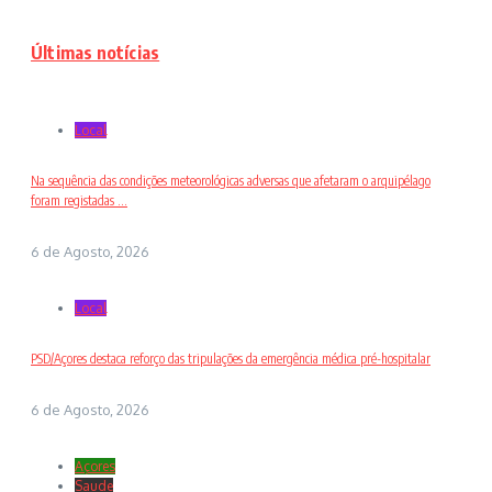
Últimas notícias
Local
Na sequência das condições meteorológicas adversas que afetaram o arquipélago
foram registadas ...
6 de Agosto, 2026
Local
PSD/Açores destaca reforço das tripulações da emergência médica pré-hospitalar
6 de Agosto, 2026
Açores
Saude