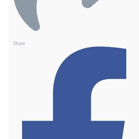
Share