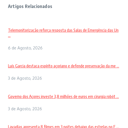
Artigos Relacionados
Telemonitorização reforça resposta das Salas de Emergência das Un
...
6 de Agosto, 2026
Luís Garcia destaca espírito açoriano e defende preservação da me ...
3 de Agosto, 2026
Governo dos Açores investe 3,8 milhões de euros em cirurgia robót ...
3 de Agosto, 2026
Lavadias apresenta 8 filmes em 3 noites debaixo das estrelas no F ...