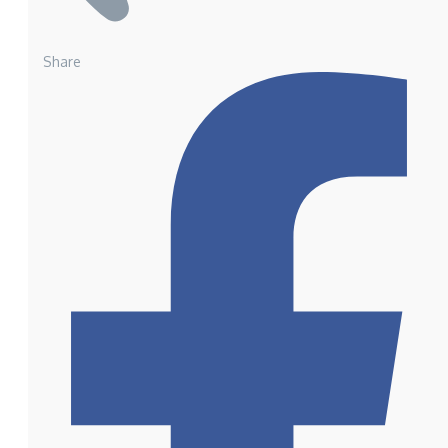
Share