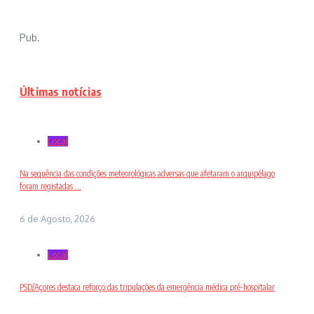
Pub.
Últimas notícias
Local
Na sequência das condições meteorológicas adversas que afetaram o arquipélago
foram registadas ...
6 de Agosto, 2026
Local
PSD/Açores destaca reforço das tripulações da emergência médica pré-hospitalar