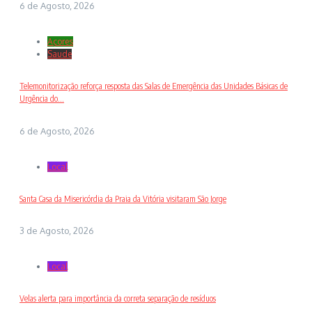
6 de Agosto, 2026
Açores
Saude
Telemonitorização reforça resposta das Salas de Emergência das Unidades Básicas de
Urgência do...
6 de Agosto, 2026
Local
Santa Casa da Misericórdia da Praia da Vitória visitaram São Jorge
3 de Agosto, 2026
Local
Velas alerta para importância da correta separação de resíduos