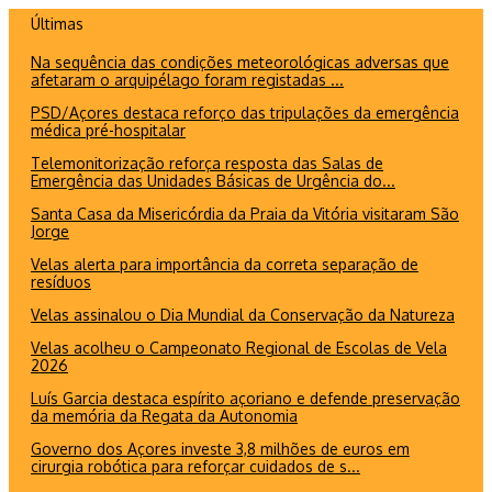
Ir
Últimas
para
Na sequência das condições meteorológicas adversas que
o
afetaram o arquipélago foram registadas ...
conteúdo
PSD/Açores destaca reforço das tripulações da emergência
médica pré-hospitalar
Telemonitorização reforça resposta das Salas de
Emergência das Unidades Básicas de Urgência do...
Santa Casa da Misericórdia da Praia da Vitória visitaram São
Jorge
Velas alerta para importância da correta separação de
resíduos
Velas assinalou o Dia Mundial da Conservação da Natureza
Velas acolheu o Campeonato Regional de Escolas de Vela
2026
Luís Garcia destaca espírito açoriano e defende preservação
da memória da Regata da Autonomia
Governo dos Açores investe 3,8 milhões de euros em
cirurgia robótica para reforçar cuidados de s...