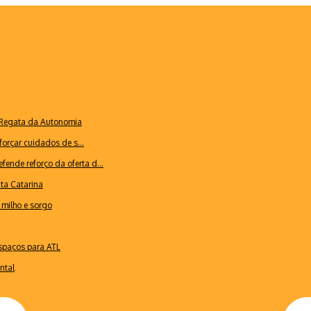
a Regata da Autonomia
forçar cuidados de s...
ende reforço da oferta d...
nta Catarina
milho e sorgo
espaços para ATL
ntal