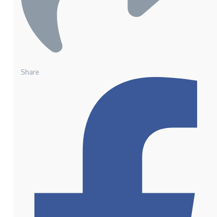
Share