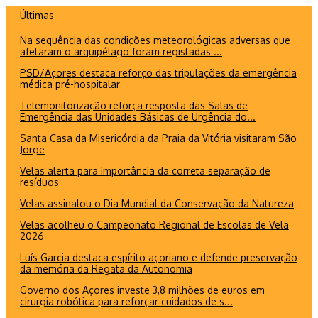
Ir
Últimas
para
Na sequência das condições meteorológicas adversas que
o
afetaram o arquipélago foram registadas ...
conteúdo
PSD/Açores destaca reforço das tripulações da emergência
médica pré-hospitalar
Telemonitorização reforça resposta das Salas de
Emergência das Unidades Básicas de Urgência do...
Santa Casa da Misericórdia da Praia da Vitória visitaram São
Jorge
Velas alerta para importância da correta separação de
resíduos
Velas assinalou o Dia Mundial da Conservação da Natureza
Velas acolheu o Campeonato Regional de Escolas de Vela
2026
Luís Garcia destaca espírito açoriano e defende preservação
da memória da Regata da Autonomia
Governo dos Açores investe 3,8 milhões de euros em
cirurgia robótica para reforçar cuidados de s...