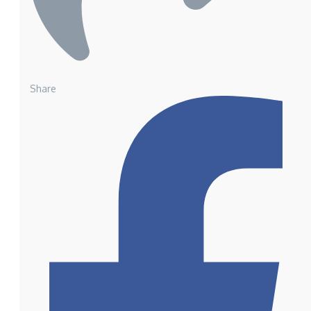
Share