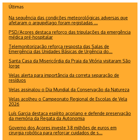
Ir
Últimas
para
Na sequência das condições meteorológicas adversas que
o
afetaram o arquipélago foram registadas ...
conteúdo
PSD/Açores destaca reforço das tripulações da emergência
médica pré-hospitalar
Telemonitorização reforça resposta das Salas de
Emergência das Unidades Básicas de Urgência do...
Santa Casa da Misericórdia da Praia da Vitória visitaram São
Jorge
Velas alerta para importância da correta separação de
resíduos
Velas assinalou o Dia Mundial da Conservação da Natureza
Velas acolheu o Campeonato Regional de Escolas de Vela
2026
Luís Garcia destaca espírito açoriano e defende preservação
da memória da Regata da Autonomia
Governo dos Açores investe 3,8 milhões de euros em
cirurgia robótica para reforçar cuidados de s...