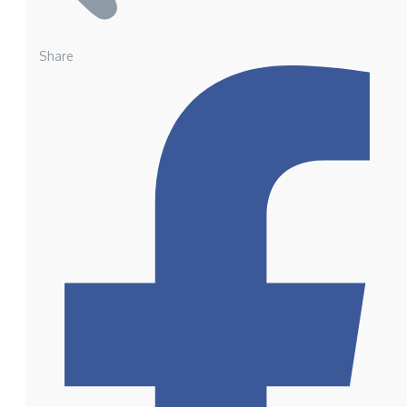
Share