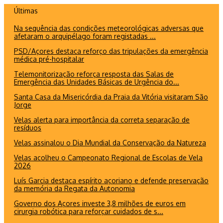
Ir
Últimas
para
Na sequência das condições meteorológicas adversas que
o
afetaram o arquipélago foram registadas ...
conteúdo
PSD/Açores destaca reforço das tripulações da emergência
médica pré-hospitalar
Telemonitorização reforça resposta das Salas de
Emergência das Unidades Básicas de Urgência do...
Santa Casa da Misericórdia da Praia da Vitória visitaram São
Jorge
Velas alerta para importância da correta separação de
resíduos
Velas assinalou o Dia Mundial da Conservação da Natureza
Velas acolheu o Campeonato Regional de Escolas de Vela
2026
Luís Garcia destaca espírito açoriano e defende preservação
da memória da Regata da Autonomia
Governo dos Açores investe 3,8 milhões de euros em
cirurgia robótica para reforçar cuidados de s...