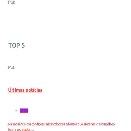
Pub.
TOP 5
Pub.
Últimas notícias
Local
Na sequência das condições meteorológicas adversas que afetaram o arquipélago
foram registadas ...