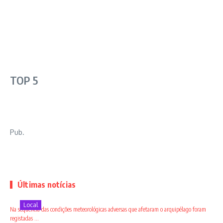
TOP 5
Pub.
Últimas notícias
Local
Na sequência das condições meteorológicas adversas que afetaram o arquipélago foram
registadas ...