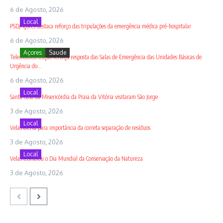
6 de Agosto, 2026
Local
PSD/Açores destaca reforço das tripulações da emergência médica pré-hospitalar
6 de Agosto, 2026
Açores
Saude
Telemonitorização reforça resposta das Salas de Emergência das Unidades Básicas de
Urgência do...
6 de Agosto, 2026
Local
Santa Casa da Misericórdia da Praia da Vitória visitaram São Jorge
3 de Agosto, 2026
Local
Velas alerta para importância da correta separação de resíduos
3 de Agosto, 2026
Local
Velas assinalou o Dia Mundial da Conservação da Natureza
3 de Agosto, 2026