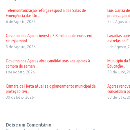
Telemonitorização reforça resposta das Salas de
Luís Garcia d
Emergência das Un ...
preservação d
6 de Agosto, 2026
3 de Agosto, 
Governo dos Açores investe 3,8 milhões de euros em
Lavadias apre
cirurgia robót ...
estrelas no F .
3 de Agosto, 2026
1 de Agosto, 
Governo dos Açores abre candidaturas aos apoios à
Município da 
compra de semen ...
Educação ...
1 de Agosto, 2026
30 de Julho, 
Câmara da Horta atualiza o planeamento municipal de
Açores renov
proteção civi ...
consolidam pos
30 de Julho, 2026
30 de Julho, 
Deixe um Comentário