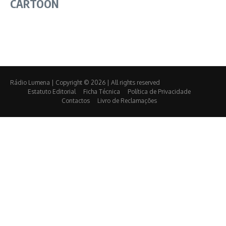
CARTOON
Rádio Lumena | Copyright © 2026 | All rights reserved
Estatuto Editorial
Ficha Técnica
Política de Privacidade
Contactos
Livro de Reclamações