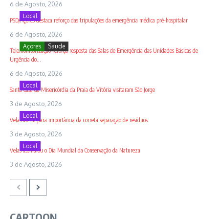
6 de Agosto, 2026
Local
PSD/Açores destaca reforço das tripulações da emergência médica pré-hospitalar
6 de Agosto, 2026
Açores
Saude
Telemonitorização reforça resposta das Salas de Emergência das Unidades Básicas de
Urgência do...
6 de Agosto, 2026
Local
Santa Casa da Misericórdia da Praia da Vitória visitaram São Jorge
3 de Agosto, 2026
Local
Velas alerta para importância da correta separação de resíduos
3 de Agosto, 2026
Local
Velas assinalou o Dia Mundial da Conservação da Natureza
3 de Agosto, 2026
CARTOON