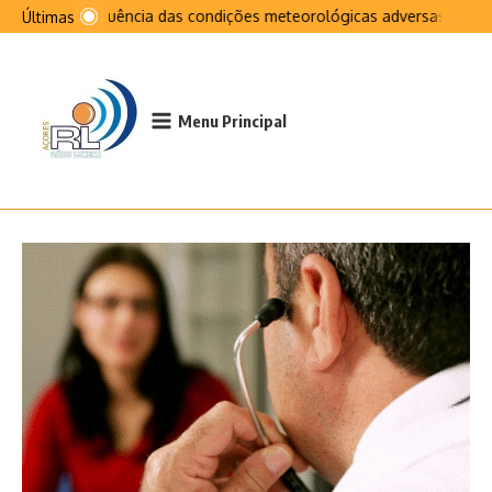
Ir para o conteúdo
Na sequência das condições meteorológicas adversas que afe
Últimas
Menu Principal