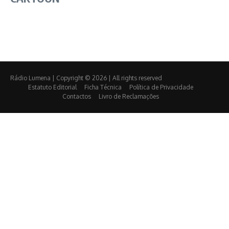
Rádio Lumena | Copyright © 2026 | All rights reserved
Estatuto Editorial
Ficha Técnica
Política de Privacidade
Contactos
Livro de Reclamações