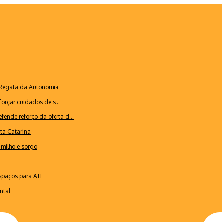
a Regata da Autonomia
forçar cuidados de s...
ende reforço da oferta d...
nta Catarina
milho e sorgo
espaços para ATL
ntal