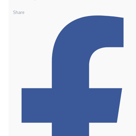
Share