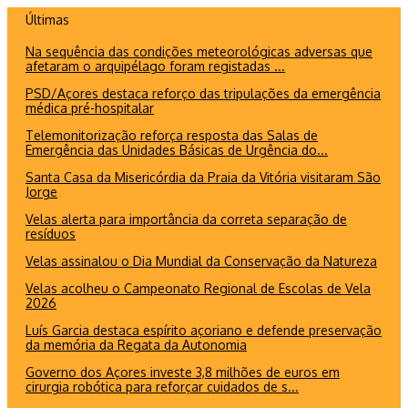
Ir
Últimas
para
Na sequência das condições meteorológicas adversas que
o
afetaram o arquipélago foram registadas ...
conteúdo
PSD/Açores destaca reforço das tripulações da emergência
médica pré-hospitalar
Telemonitorização reforça resposta das Salas de
Emergência das Unidades Básicas de Urgência do...
Santa Casa da Misericórdia da Praia da Vitória visitaram São
Jorge
Velas alerta para importância da correta separação de
resíduos
Velas assinalou o Dia Mundial da Conservação da Natureza
Velas acolheu o Campeonato Regional de Escolas de Vela
2026
Luís Garcia destaca espírito açoriano e defende preservação
da memória da Regata da Autonomia
Governo dos Açores investe 3,8 milhões de euros em
cirurgia robótica para reforçar cuidados de s...