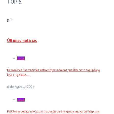
TOP 5
Pub.
Últimas notícias
Local
Na sequência das condições meteorológicas adversas que afetaram o arquipélago
foram registadas ...
6 de Agosto, 2026
Local
PSD/Açores destaca reforço das tripulações da emergência médica pré-hospitalar