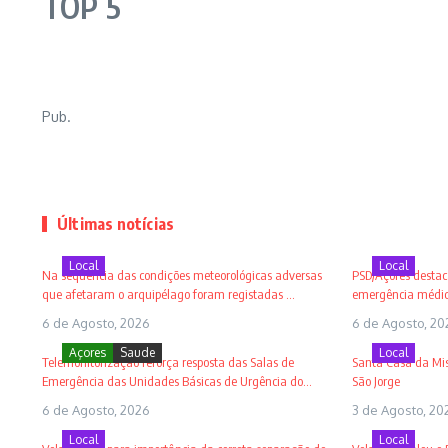
TOP 5
Pub.
Últimas notícias
Local
Local
Na sequência das condições meteorológicas adversas
PSD/Açores destaca
que afetaram o arquipélago foram registadas ...
emergência médica
6 de Agosto, 2026
6 de Agosto, 20
Açores
Saude
Local
Telemonitorização reforça resposta das Salas de
Santa Casa da Mise
Emergência das Unidades Básicas de Urgência do...
São Jorge
6 de Agosto, 2026
3 de Agosto, 20
Local
Local