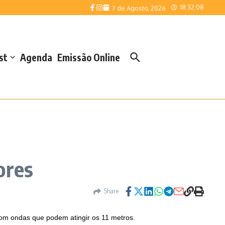
18:32:08
7 de Agosto, 2026
st
Agenda
Emissão Online
ores
Share
com ondas que podem atingir os 11 metros.