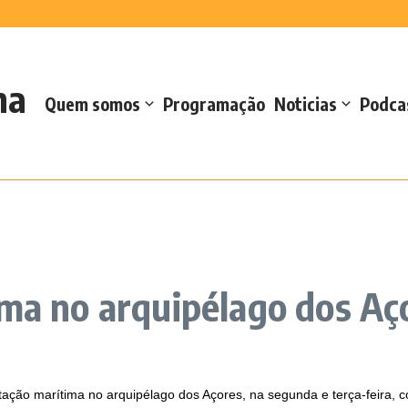
2026
ção da memória da Regata da Autonomia
 robótica para reforçar cuidados de s...
 Casteletes e defende reforço da oferta d...
s no Forte de Santa Catarina
na
 de sementes de milho e sorgo
Quem somos
Programação
Noticias
Podca
ima no arquipélago dos Aç
tação marítima no arquipélago dos Açores, na segunda e terça-feira, 