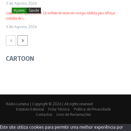
3 de Agosto, 2026
Açores
Saude
Governo dos Açores investe 3,8 milhões de euros em cirurgia robótica para reforçar
cuidados de s...
3 de Agosto, 2026
CARTOON
Rádio Lumena | Copyright © 2026 | All rights reserved
Estatuto Editorial
Ficha Técnica
Política de Privacidade
Contactos
Livro de Reclamações
Este site utiliza cookies para permitir uma melhor experiência por