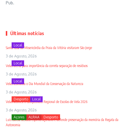
Pub.
Últimas notícias
Local
Santa Casa da Misericórdia da Praia da Vitória visitaram São Jorge
3 de Agosto, 2026
Local
Velas alerta para importância da correta separação de resíduos
3 de Agosto, 2026
Local
Velas assinalou o Dia Mundial da Conservação da Natureza
3 de Agosto, 2026
Desporto
Local
Velas acolheu o Campeonato Regional de Escolas de Vela 2026
3 de Agosto, 2026
Açores
ALRAA
Desporto
Luís Garcia destaca espírito açoriano e defende preservação da memória da Regata da
Autonomia