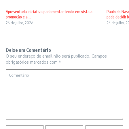
Apresentada iniciativa parlamentar tendo em vista a
Paulo do Nas
promoção e a ...
pode decidir b 
25 de Julho, 2026
25 de Julho, 
Deixe um Comentário
O seu endereço de email não será publicado.
Campos
obrigatórios marcados com
*