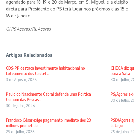
agendado para 18, 19 e 20 de Março, em S. Miguel, e a eleição
direta para Presidente do PS terá lugar nos próximos dias 15 e
16 de Janeiro.
GI PS Açores/RL Açores
Artigos Relacionados
CDS-PP destaca investimento habitacional no
CHEGA diz qu
Loteamento dos Castel ...
para a Sata
3 de Agosto, 2026
30 de Julho, 
Paulo do Nascimento Cabral defende uma Política
PS/Açores exi
Comum das Pescas ...
30 de Julho, 
30 de Julho, 2026
Francisco César exige pagamento imediato dos 23
PSD/Açores ap
milhões prometido ...
Lotaçor
29 de Julho, 2026
25 de Julho, 