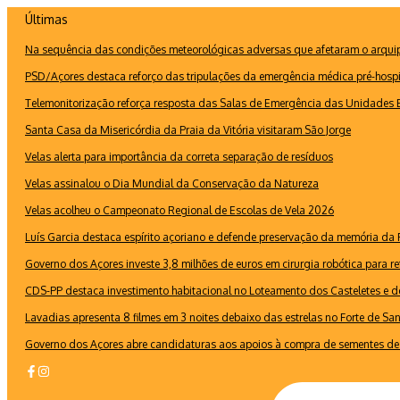
Ir
Últimas
para
Na sequência das condições meteorológicas adversas que afetaram o arquipé
o
conteúdo
PSD/Açores destaca reforço das tripulações da emergência médica pré-hospi
Telemonitorização reforça resposta das Salas de Emergência das Unidades B
Santa Casa da Misericórdia da Praia da Vitória visitaram São Jorge
Velas alerta para importância da correta separação de resíduos
Velas assinalou o Dia Mundial da Conservação da Natureza
Velas acolheu o Campeonato Regional de Escolas de Vela 2026
Luís Garcia destaca espírito açoriano e defende preservação da memória d
Governo dos Açores investe 3,8 milhões de euros em cirurgia robótica para re
CDS-PP destaca investimento habitacional no Loteamento dos Casteletes e def
Lavadias apresenta 8 filmes em 3 noites debaixo das estrelas no Forte de Sa
Governo dos Açores abre candidaturas aos apoios à compra de sementes de 