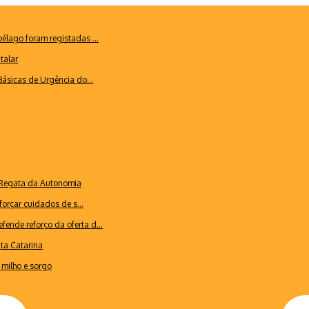
lago foram registadas ...
talar
ásicas de Urgência do...
a Regata da Autonomia
forçar cuidados de s...
ende reforço da oferta d...
nta Catarina
milho e sorgo