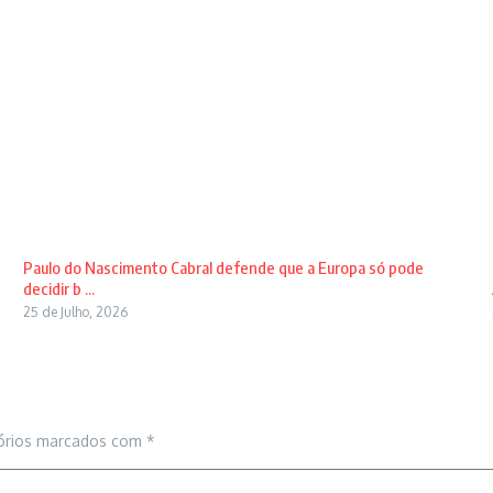
Paulo do Nascimento Cabral defende que a Europa só pode
decidir b ...
25 de Julho, 2026
órios marcados com
*