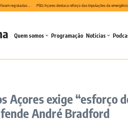
registadas ...
PSD/Açores destaca reforço das tripulações da emergência méd
na
Quem somos
Programação
Noticias
Podca
s Açores exige “esforço d
efende André Bradford