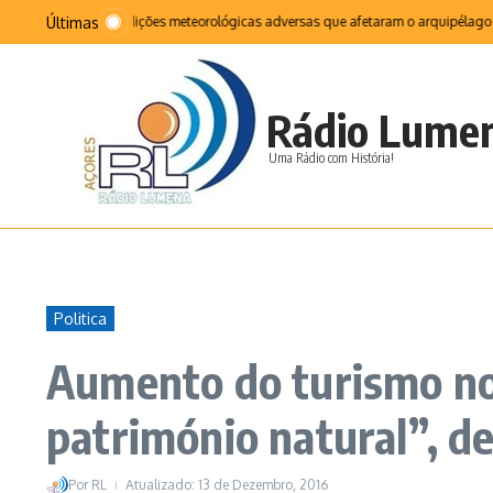
Ir para o conteúdo
Últimas
uência das condições meteorológicas adversas que afetaram o arquipélago foram 
Rádio Lume
Uma Rádio com História!
Politica
Aumento do turismo no
património natural”, d
Por
RL
Atualizado: 13 de Dezembro, 2016