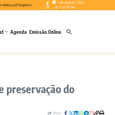
7 de Agosto, 2026
ica pré-hospitalar
Telemonitorização reforça resposta das Salas de Emergênci
7:12:29 PM
st
Agenda
Emissão Online
e preservação do
Share