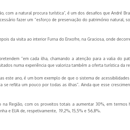
ão, com a natural procura turística”, é um dos desafios que André Br
cessário fazer um “esforço de preservação do património natural, 
epois da visita ao interior Furna do Enxofre, na Graciosa, onde decor
retendem “em cada ilha, chamando a atenção para a valia do patri
tados numa experiência que valoriza também a oferta turística da re
tas este ano, é um bom exemplo de que o sistema de acessibilidades
a se reflita um pouco por todas as ilhas”. Ainda que esse cresciment
o na Região, com os proveitos totais a aumentar 30%, em termos 
nha e EUA de, respetivamente, 19,2%, 15,5% e 56,8%.