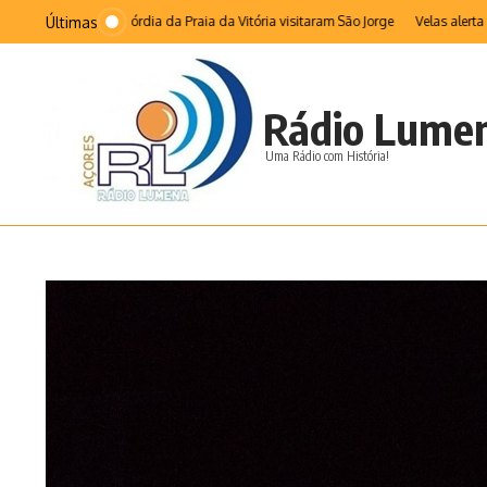
Ir para o conteúdo
Últimas
a da Misericórdia da Praia da Vitória visitaram São Jorge
Velas alerta para im
Rádio Lume
Uma Rádio com História!