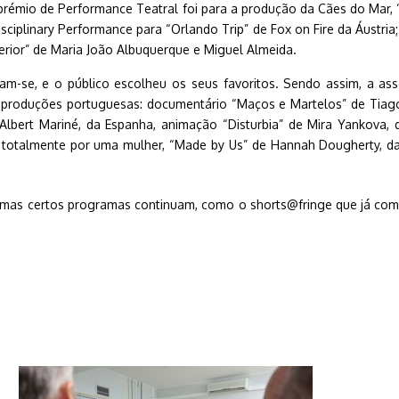
 O prémio de Performance Teatral foi para a produção da Cães do Mar
disciplinary Performance para “Orlando Trip” de Fox on Fire da Áustr
terior” de Maria João Albuquerque e Miguel Almeida.
ram-se, e o público escolheu os seus favoritos. Sendo assim, a asso
s produções portuguesas: documentário “Maços e Martelos” de Tiago C
e Albert Mariné, da Espanha, animação “Disturbia” de Mira Yankova, 
 totalmente por uma mulher, “Made by Us” de Hannah Dougherty, da 
, mas certos programas continuam, como o shorts@fringe que já começ