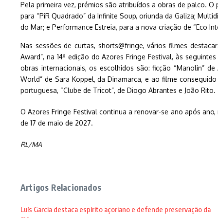
Pela primeira vez, prémios são atribuídos a obras de palco.
para “PiR Quadrado” da Infinite Soup, oriunda da Galiza; Multi
do Mar; e Performance Estreia, para a nova criação de “Eco In
Nas sessões de curtas, shorts@fringe, vários filmes destaca
Award”, na 14ª edição do Azores Fringe Festival, às seguinte
obras internacionais, os escolhidos são: ficção “Manolin” d
World” de Sara Koppel, da Dinamarca, e ao filme conseguido
portuguesa, “Clube de Tricot”, de Diogo Abrantes e João Rito.
O Azores Fringe Festival continua a renovar-se ano após ano
de 17 de maio de 2027.
RL/MA
Artigos Relacionados
Luís Garcia destaca espírito açoriano e defende preservação da