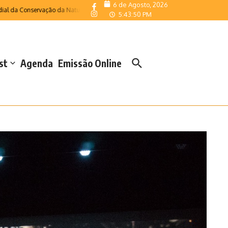
6 de Agosto, 2026
Conservação da Natureza
Velas acolheu o Campeonato Regional de Escolas de 
5:43:51 PM
st
Agenda
Emissão Online