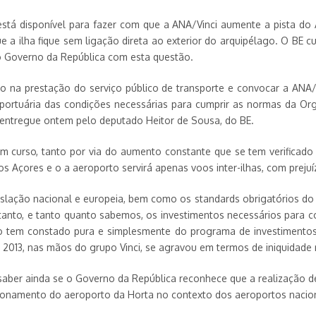
tá disponível para fazer com que a ANA/Vinci aumente a pista do Ae
ue a ilha fique sem ligação direta ao exterior do arquipélago. O BE
 o Governo da República com esta questão.
ico na prestação do serviço público de transporte e convocar a ANA/V
roportuária das condições necessárias para cumprir as normas da Org
 entregue ontem pelo deputado Heitor de Sousa, do BE.
em curso, tanto por via do aumento constante que se tem verificado
os Açores e o a aeroporto servirá apenas voos inter-ilhas, com preju
gislação nacional e europeia, bem como os standards obrigatórios do
tanto, e tanto quanto sabemos, os investimentos necessários para c
 tem constado pura e simplesmente do programa de investimentos
2013, nas mãos do grupo Vinci, se agravou em termos de iniquidade r
saber ainda se o Governo da República reconhece que a realização 
onamento do aeroporto da Horta no contexto dos aeroportos nacion