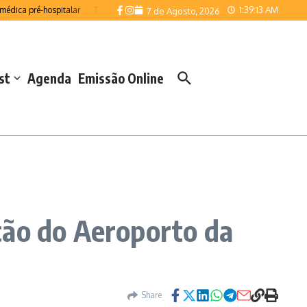
1:39:14 AM
 pré-hospitalar
Telemonitorização reforça resposta das Salas de Emergência d
7 de Agosto, 2026
st
Agenda
Emissão Online
ção do Aeroporto da
Share