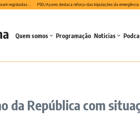
istadas ...
PSD/Açores destaca reforço das tripulações da emergência médica
na
Quem somos
Programação
Noticias
Podca
o da República com situa