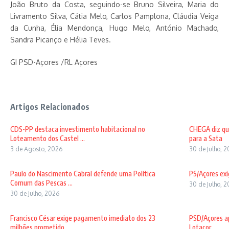
João Bruto da Costa, seguindo-se Bruno Silveira, Maria do
Livramento Silva, Cátia Melo, Carlos Pamplona, Cláudia Veiga
da Cunha, Élia Mendonça, Hugo Melo, António Machado,
Sandra Picanço e Hélia Teves.
GI PSD-Açores /RL Açores
Artigos Relacionados
CDS-PP destaca investimento habitacional no
CHEGA diz qu
Loteamento dos Castel ...
para a Sata
3 de Agosto, 2026
30 de Julho, 
Paulo do Nascimento Cabral defende uma Política
PS/Açores exi
Comum das Pescas ...
30 de Julho, 
30 de Julho, 2026
Francisco César exige pagamento imediato dos 23
PSD/Açores ap
milhões prometido ...
Lotaçor