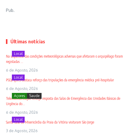
Pub.
Últimas notícias
Local
Na sequência das condições meteorológicas adversas que afetaram o arquipélago foram
registadas ...
6 de Agosto, 2026
Local
PSD/Açores destaca reforço das tripulações da emergência médica pré-hospitalar
6 de Agosto, 2026
Açores
Saude
Telemonitorização reforça resposta das Salas de Emergência das Unidades Básicas de
Urgência do...
6 de Agosto, 2026
Local
Santa Casa da Misericórdia da Praia da Vitória visitaram São Jorge
3 de Agosto, 2026