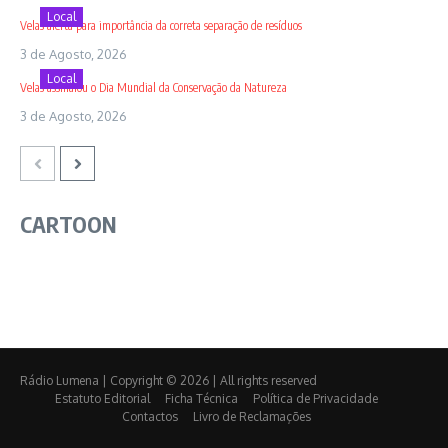
Local
Velas alerta para importância da correta separação de resíduos
3 de Agosto, 2026
Local
Velas assinalou o Dia Mundial da Conservação da Natureza
3 de Agosto, 2026
CARTOON
Rádio Lumena | Copyright © 2026 | All rights reserved
Estatuto Editorial
Ficha Técnica
Política de Privacidade
Contactos
Livro de Reclamações