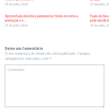
29 de Julho, 2026
25 de Julho, 
Apresentada iniciativa parlamentar tendo em vista a
Paulo do Nas
promoção e a ...
pode decidir b 
25 de Julho, 2026
25 de Julho, 
Deixe um Comentário
O seu endereço de email não será publicado.
Campos
obrigatórios marcados com
*