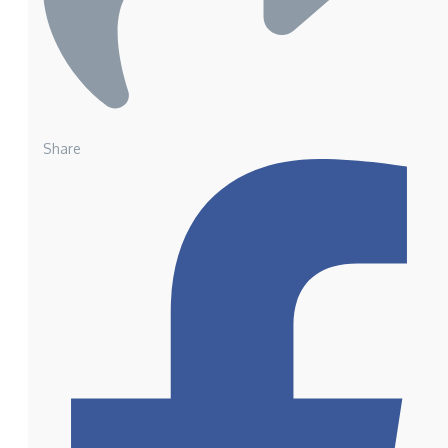
Share