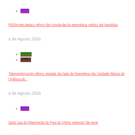
Local
PSD/Açores destaca reforço das tripulações da emergência médica pré-hospitalar
6 de Agosto, 2026
Açores
Saude
Telemonitorização reforça resposta das Salas de Emergência das Unidades Básicas de
Urgência do...
6 de Agosto, 2026
Local
Santa Casa da Misericórdia da Praia da Vitória visitaram São Jorge