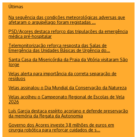
Ir
Últimas
para
Na sequência das condições meteorológicas adversas que
o
afetaram o arquipélago foram registadas ...
conteúdo
PSD/Açores destaca reforço das tripulações da emergência
médica pré-hospitalar
Telemonitorização reforça resposta das Salas de
Emergência das Unidades Básicas de Urgência do...
Santa Casa da Misericórdia da Praia da Vitória visitaram São
Jorge
Velas alerta para importância da correta separação de
resíduos
Velas assinalou o Dia Mundial da Conservação da Natureza
Velas acolheu o Campeonato Regional de Escolas de Vela
2026
Luís Garcia destaca espírito açoriano e defende preservação
da memória da Regata da Autonomia
Governo dos Açores investe 3,8 milhões de euros em
cirurgia robótica para reforçar cuidados de s...