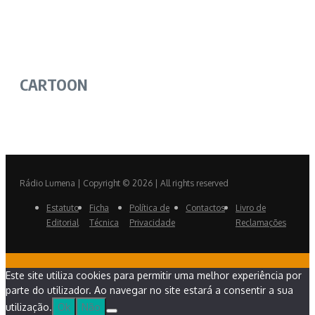
CARTOON
Rádio Lumena | Copyright © 2026 | All rights reserved
Estatuto
Ficha
Política de
Contactos
Livro de
Editorial
Técnica
Privacidade
Reclamações
Este site utiliza cookies para permitir uma melhor experiência por
parte do utilizador. Ao navegar no site estará a consentir a sua
utilização.
Ok
Não