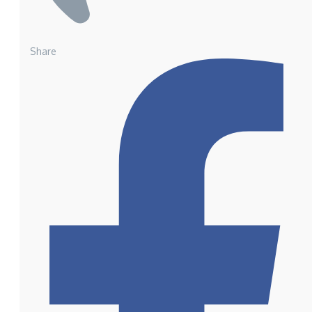
Share