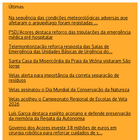
Ir
Últimas
para
Na sequência das condições meteorológicas adversas que
o
afetaram o arquipélago foram registadas ...
conteúdo
PSD/Açores destaca reforço das tripulações da emergência
médica pré-hospitalar
Telemonitorização reforça resposta das Salas de
Emergência das Unidades Básicas de Urgência do...
Santa Casa da Misericórdia da Praia da Vitória visitaram São
Jorge
Velas alerta para importância da correta separação de
resíduos
Velas assinalou o Dia Mundial da Conservação da Natureza
Velas acolheu o Campeonato Regional de Escolas de Vela
2026
Luís Garcia destaca espírito açoriano e defende preservação
da memória da Regata da Autonomia
Governo dos Açores investe 3,8 milhões de euros em
cirurgia robótica para reforçar cuidados de s...