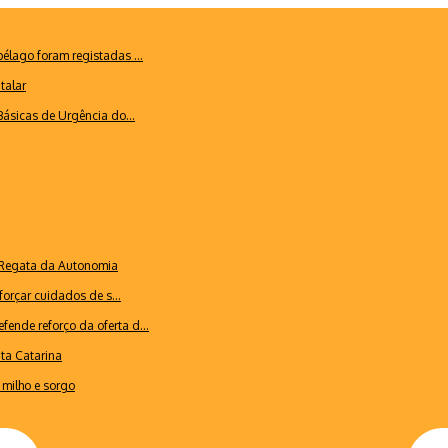
lago foram registadas ...
talar
ásicas de Urgência do...
a Regata da Autonomia
forçar cuidados de s...
ende reforço da oferta d...
nta Catarina
milho e sorgo