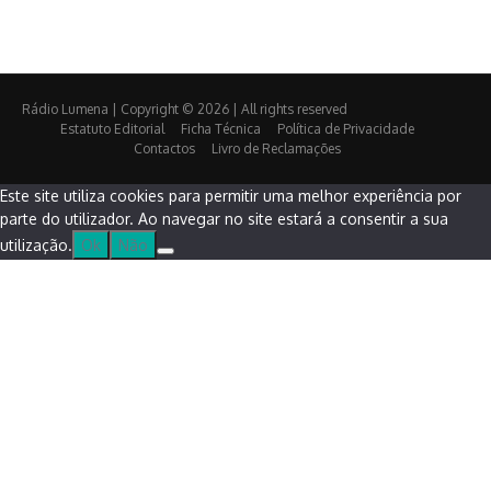
Rádio Lumena | Copyright © 2026 | All rights reserved
Estatuto Editorial
Ficha Técnica
Política de Privacidade
Contactos
Livro de Reclamações
Este site utiliza cookies para permitir uma melhor experiência por
parte do utilizador. Ao navegar no site estará a consentir a sua
utilização.
Ok
Não