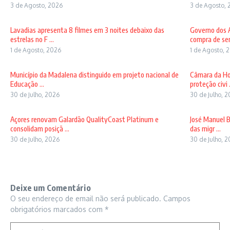
3 de Agosto, 2026
3 de Agosto, 
Lavadias apresenta 8 filmes em 3 noites debaixo das
Governo dos A
estrelas no F ...
compra de sem
1 de Agosto, 2026
1 de Agosto, 
Município da Madalena distinguido em projeto nacional de
Câmara da Ho
Educação ...
proteção civi .
30 de Julho, 2026
30 de Julho, 
Açores renovam Galardão QualityCoast Platinum e
José Manuel B
consolidam posiçã ...
das migr ...
30 de Julho, 2026
30 de Julho, 
Deixe um Comentário
O seu endereço de email não será publicado.
Campos
obrigatórios marcados com
*