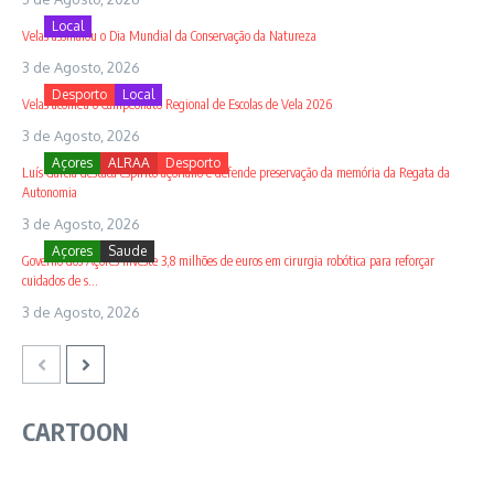
Local
Velas assinalou o Dia Mundial da Conservação da Natureza
3 de Agosto, 2026
Desporto
Local
Velas acolheu o Campeonato Regional de Escolas de Vela 2026
3 de Agosto, 2026
Açores
ALRAA
Desporto
Luís Garcia destaca espírito açoriano e defende preservação da memória da Regata da
Autonomia
3 de Agosto, 2026
Açores
Saude
Governo dos Açores investe 3,8 milhões de euros em cirurgia robótica para reforçar
cuidados de s...
3 de Agosto, 2026
CARTOON