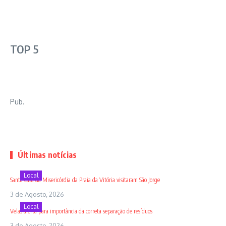
TOP 5
Pub.
Últimas notícias
Local
Santa Casa da Misericórdia da Praia da Vitória visitaram São Jorge
3 de Agosto, 2026
Local
Velas alerta para importância da correta separação de resíduos
3 de Agosto, 2026