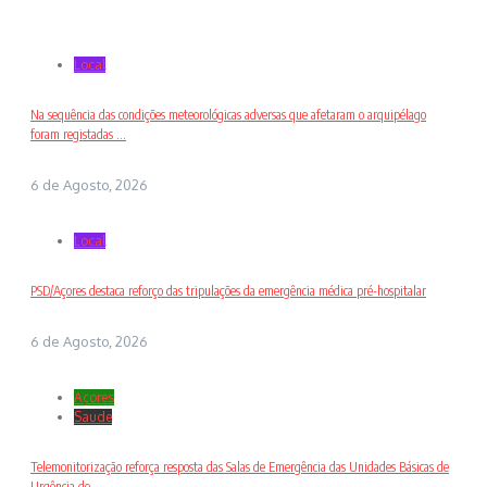
Local
Na sequência das condições meteorológicas adversas que afetaram o arquipélago
foram registadas ...
6 de Agosto, 2026
Local
PSD/Açores destaca reforço das tripulações da emergência médica pré-hospitalar
6 de Agosto, 2026
Açores
Saude
Telemonitorização reforça resposta das Salas de Emergência das Unidades Básicas de
Urgência do...