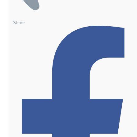
Share