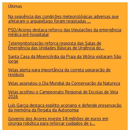
Ir
Últimas
para
Na sequência das condições meteorológicas adversas que
o
afetaram o arquipélago foram registadas ...
conteúdo
PSD/Açores destaca reforço das tripulações da emergência
médica pré-hospitalar
Telemonitorização reforça resposta das Salas de
Emergência das Unidades Básicas de Urgência do...
Santa Casa da Misericórdia da Praia da Vitória visitaram São
Jorge
Velas alerta para importância da correta separação de
resíduos
Velas assinalou o Dia Mundial da Conservação da Natureza
Velas acolheu o Campeonato Regional de Escolas de Vela
2026
Luís Garcia destaca espírito açoriano e defende preservação
da memória da Regata da Autonomia
Governo dos Açores investe 3,8 milhões de euros em
cirurgia robótica para reforçar cuidados de s...