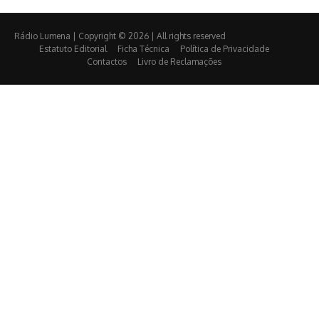
Rádio Lumena | Copyright © 2026 | All rights reserved
Estatuto Editorial
Ficha Técnica
Política de Privacidade
Contactos
Livro de Reclamações