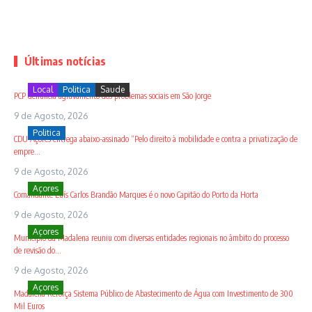
Últimas notícias
Local
Politica
Saude
PCP denuncia agravamento dos problemas sociais em São Jorge
9 de Agosto, 2026
Politica
CDU Açores entrega abaixo-assinado “Pelo direito à mobilidade e contra a privatização de
empre...
9 de Agosto, 2026
Açores
Comandante Luís Carlos Brandão Marques é o novo Capitão do Porto da Horta
9 de Agosto, 2026
Açores
Município da Madalena reuniu com diversas entidades regionais no âmbito do processo
de revisão do...
9 de Agosto, 2026
Açores
Madalena Reforça Sistema Público de Abastecimento de Água com Investimento de 300
Mil Euros