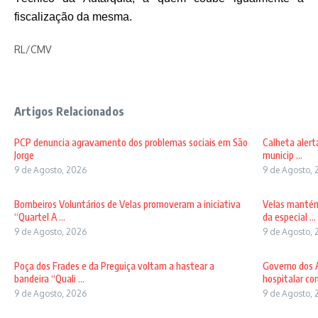
fiscalização
da mesma.
RL/CMV
Artigos Relacionados
PCP denuncia agravamento dos problemas sociais em São
Calheta alert
Jorge
municip ...
9 de Agosto, 2026
9 de Agosto, 
Bombeiros Voluntários de Velas promoveram a iniciativa
Velas mantém
“Quartel A ...
da especial ...
9 de Agosto, 2026
9 de Agosto, 
Poça dos Frades e da Preguiça voltam a hastear a
Governo dos A
bandeira “Quali ...
hospitalar com
9 de Agosto, 2026
9 de Agosto, 