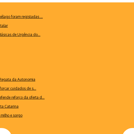
lago foram registadas ...
talar
ásicas de Urgência do...
a Regata da Autonomia
forçar cuidados de s...
ende reforço da oferta d...
nta Catarina
milho e sorgo