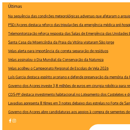
Ir
Últimas
para
Na sequência das condições meteorológicas adversas que afetaram o arquipé
o
conteúdo
PSD/Açores destaca reforço das tripulações da emergência médica pré-hospi
Telemonitorização reforça resposta das Salas de Emergência das Unidades B
Santa Casa da Misericórdia da Praia da Vitória visitaram São Jorge
Velas alerta para importância da correta separação de resíduos
Velas assinalou o Dia Mundial da Conservação da Natureza
Velas acolheu o Campeonato Regional de Escolas de Vela 2026
Luís Garcia destaca espírito açoriano e defende preservação da memória d
Governo dos Açores investe 3,8 milhões de euros em cirurgia robótica para re
CDS-PP destaca investimento habitacional no Loteamento dos Casteletes e def
Lavadias apresenta 8 filmes em 3 noites debaixo das estrelas no Forte de Sa
Governo dos Açores abre candidaturas aos apoios à compra de sementes de 