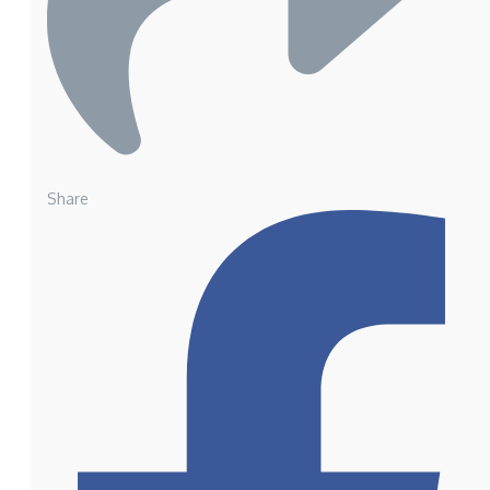
Share