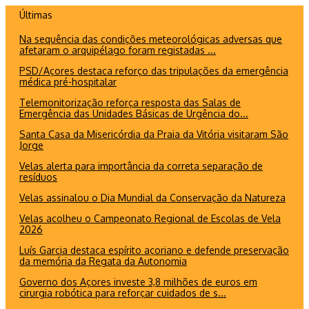
Ir
Últimas
para
Na sequência das condições meteorológicas adversas que
o
afetaram o arquipélago foram registadas ...
conteúdo
PSD/Açores destaca reforço das tripulações da emergência
médica pré-hospitalar
Telemonitorização reforça resposta das Salas de
Emergência das Unidades Básicas de Urgência do...
Santa Casa da Misericórdia da Praia da Vitória visitaram São
Jorge
Velas alerta para importância da correta separação de
resíduos
Velas assinalou o Dia Mundial da Conservação da Natureza
Velas acolheu o Campeonato Regional de Escolas de Vela
2026
Luís Garcia destaca espírito açoriano e defende preservação
da memória da Regata da Autonomia
Governo dos Açores investe 3,8 milhões de euros em
cirurgia robótica para reforçar cuidados de s...