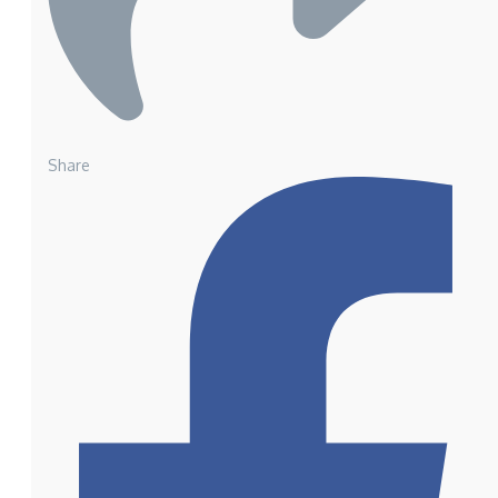
Share