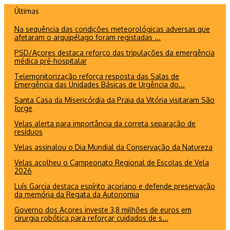
Ir
Últimas
para
Na sequência das condições meteorológicas adversas que
o
afetaram o arquipélago foram registadas ...
conteúdo
PSD/Açores destaca reforço das tripulações da emergência
médica pré-hospitalar
Telemonitorização reforça resposta das Salas de
Emergência das Unidades Básicas de Urgência do...
Santa Casa da Misericórdia da Praia da Vitória visitaram São
Jorge
Velas alerta para importância da correta separação de
resíduos
Velas assinalou o Dia Mundial da Conservação da Natureza
Velas acolheu o Campeonato Regional de Escolas de Vela
2026
Luís Garcia destaca espírito açoriano e defende preservação
da memória da Regata da Autonomia
Governo dos Açores investe 3,8 milhões de euros em
cirurgia robótica para reforçar cuidados de s...