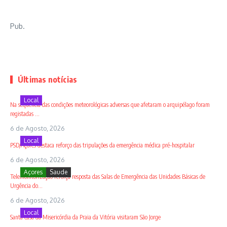
Pub.
Últimas notícias
Local
Na sequência das condições meteorológicas adversas que afetaram o arquipélago foram
registadas ...
6 de Agosto, 2026
Local
PSD/Açores destaca reforço das tripulações da emergência médica pré-hospitalar
6 de Agosto, 2026
Açores
Saude
Telemonitorização reforça resposta das Salas de Emergência das Unidades Básicas de
Urgência do...
6 de Agosto, 2026
Local
Santa Casa da Misericórdia da Praia da Vitória visitaram São Jorge