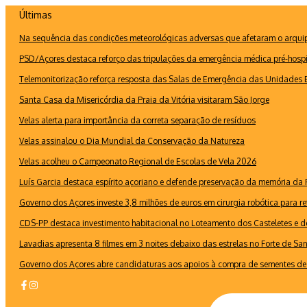
Ir
Últimas
para
Na sequência das condições meteorológicas adversas que afetaram o arquipé
o
conteúdo
PSD/Açores destaca reforço das tripulações da emergência médica pré-hospi
Telemonitorização reforça resposta das Salas de Emergência das Unidades B
Santa Casa da Misericórdia da Praia da Vitória visitaram São Jorge
Velas alerta para importância da correta separação de resíduos
Velas assinalou o Dia Mundial da Conservação da Natureza
Velas acolheu o Campeonato Regional de Escolas de Vela 2026
Luís Garcia destaca espírito açoriano e defende preservação da memória d
Governo dos Açores investe 3,8 milhões de euros em cirurgia robótica para re
CDS-PP destaca investimento habitacional no Loteamento dos Casteletes e def
Lavadias apresenta 8 filmes em 3 noites debaixo das estrelas no Forte de Sa
Governo dos Açores abre candidaturas aos apoios à compra de sementes de 