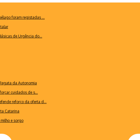
lago foram registadas ...
talar
ásicas de Urgência do...
a Regata da Autonomia
forçar cuidados de s...
ende reforço da oferta d...
nta Catarina
milho e sorgo