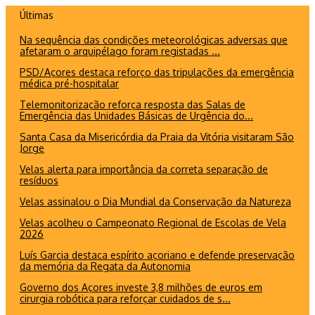
Ir
Últimas
para
Na sequência das condições meteorológicas adversas que
o
afetaram o arquipélago foram registadas ...
conteúdo
PSD/Açores destaca reforço das tripulações da emergência
médica pré-hospitalar
Telemonitorização reforça resposta das Salas de
Emergência das Unidades Básicas de Urgência do...
Santa Casa da Misericórdia da Praia da Vitória visitaram São
Jorge
Velas alerta para importância da correta separação de
resíduos
Velas assinalou o Dia Mundial da Conservação da Natureza
Velas acolheu o Campeonato Regional de Escolas de Vela
2026
Luís Garcia destaca espírito açoriano e defende preservação
da memória da Regata da Autonomia
Governo dos Açores investe 3,8 milhões de euros em
cirurgia robótica para reforçar cuidados de s...