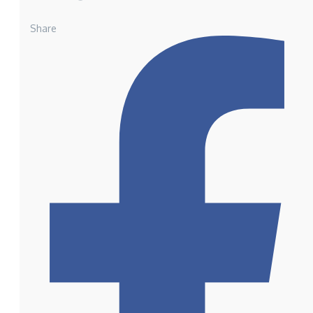
Share