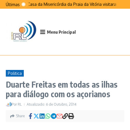
Ir para o conteúdo
Santa Casa da Misericórdia da Praia da Vitória visitaram São 
Últimas
Menu Principal
Politica
Duarte Freitas em todas as ilhas
para diálogo com os açorianos
Por
RL
Atualizado: 6 de Outubro, 2014
Share