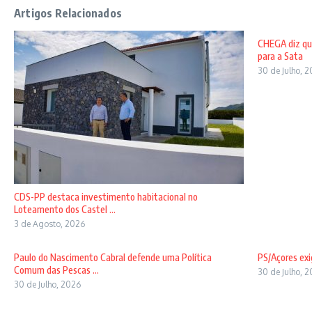
Artigos Relacionados
CHEGA diz qu
para a Sata
30 de Julho, 
CDS-PP destaca investimento habitacional no
Loteamento dos Castel ...
3 de Agosto, 2026
Paulo do Nascimento Cabral defende uma Política
PS/Açores exi
Comum das Pescas ...
30 de Julho, 
30 de Julho, 2026