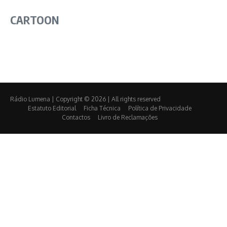
CARTOON
Rádio Lumena | Copyright © 2026 | All rights reserved
Estatuto Editorial
Ficha Técnica
Política de Privacidade
Contactos
Livro de Reclamações