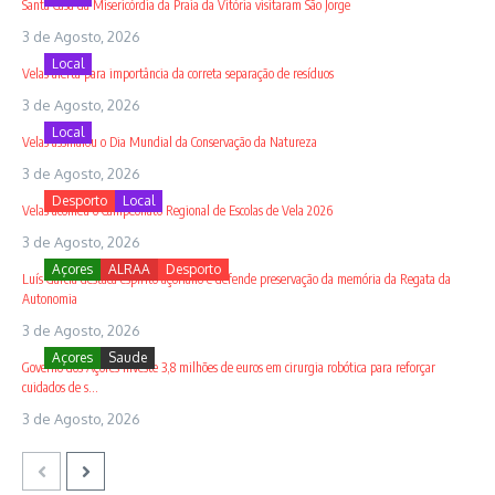
Santa Casa da Misericórdia da Praia da Vitória visitaram São Jorge
3 de Agosto, 2026
Local
Velas alerta para importância da correta separação de resíduos
3 de Agosto, 2026
Local
Velas assinalou o Dia Mundial da Conservação da Natureza
3 de Agosto, 2026
Desporto
Local
Velas acolheu o Campeonato Regional de Escolas de Vela 2026
3 de Agosto, 2026
Açores
ALRAA
Desporto
Luís Garcia destaca espírito açoriano e defende preservação da memória da Regata da
Autonomia
3 de Agosto, 2026
Açores
Saude
Governo dos Açores investe 3,8 milhões de euros em cirurgia robótica para reforçar
cuidados de s...
3 de Agosto, 2026