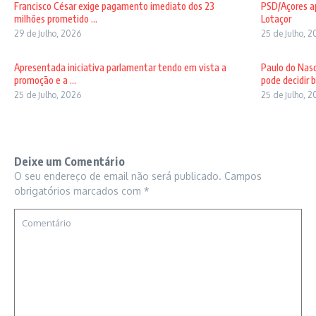
Francisco César exige pagamento imediato dos 23
PSD/Açores ap
milhões prometido ...
Lotaçor
29 de Julho, 2026
25 de Julho, 
Apresentada iniciativa parlamentar tendo em vista a
Paulo do Nas
promoção e a ...
pode decidir b 
25 de Julho, 2026
25 de Julho, 
Deixe um Comentário
O seu endereço de email não será publicado.
Campos
obrigatórios marcados com
*