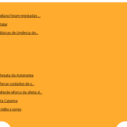
lago foram registadas ...
talar
ásicas de Urgência do...
a Regata da Autonomia
forçar cuidados de s...
ende reforço da oferta d...
nta Catarina
milho e sorgo