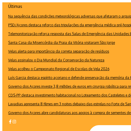
Ir
Últimas
para
Na sequência das condições meteorológicas adversas que afetaram o arquipé
o
conteúdo
PSD/Açores destaca reforço das tripulações da emergência médica pré-hospi
Telemonitorização reforça resposta das Salas de Emergência das Unidades B
Santa Casa da Misericórdia da Praia da Vitória visitaram São Jorge
Velas alerta para importância da correta separação de resíduos
Velas assinalou o Dia Mundial da Conservação da Natureza
Velas acolheu o Campeonato Regional de Escolas de Vela 2026
Luís Garcia destaca espírito açoriano e defende preservação da memória d
Governo dos Açores investe 3,8 milhões de euros em cirurgia robótica para re
CDS-PP destaca investimento habitacional no Loteamento dos Casteletes e def
Lavadias apresenta 8 filmes em 3 noites debaixo das estrelas no Forte de Sa
Governo dos Açores abre candidaturas aos apoios à compra de sementes de 