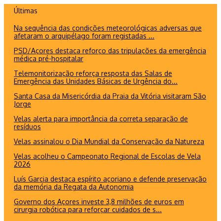
Ir
Últimas
para
Na sequência das condições meteorológicas adversas que
o
afetaram o arquipélago foram registadas ...
conteúdo
PSD/Açores destaca reforço das tripulações da emergência
médica pré-hospitalar
Telemonitorização reforça resposta das Salas de
Emergência das Unidades Básicas de Urgência do...
Santa Casa da Misericórdia da Praia da Vitória visitaram São
Jorge
Velas alerta para importância da correta separação de
resíduos
Velas assinalou o Dia Mundial da Conservação da Natureza
Velas acolheu o Campeonato Regional de Escolas de Vela
2026
Luís Garcia destaca espírito açoriano e defende preservação
da memória da Regata da Autonomia
Governo dos Açores investe 3,8 milhões de euros em
cirurgia robótica para reforçar cuidados de s...