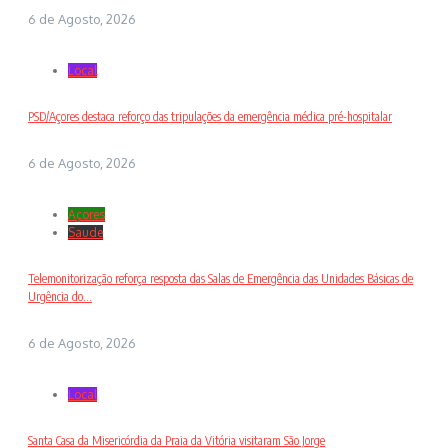
6 de Agosto, 2026
Local
PSD/Açores destaca reforço das tripulações da emergência médica pré-hospitalar
6 de Agosto, 2026
Açores
Saude
Telemonitorização reforça resposta das Salas de Emergência das Unidades Básicas de
Urgência do...
6 de Agosto, 2026
Local
Santa Casa da Misericórdia da Praia da Vitória visitaram São Jorge