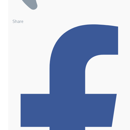
Share