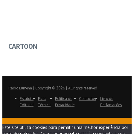
CARTOON
Rádio Lumena | Copyright © 2026 | All rights reserved
Estatuto
Ficha
Política de
Contactos
Livro de
Editorial
Técnica
Privacidade
Reclamações
Este site utiliza cookies para permitir uma melhor experiência por
parte do utilizador. Ao navegar no site estará a consentir a sua