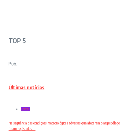
TOP 5
Pub.
Últimas notícias
Local
Na sequência das condições meteorológicas adversas que afetaram o arquipélago
foram registadas ...