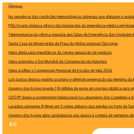
Ir
Últimas
para
Na sequência das condições meteorológicas adversas que afetaram o arquipé
o
conteúdo
PSD/Açores destaca reforço das tripulações da emergência médica pré-hospi
Telemonitorização reforça resposta das Salas de Emergência das Unidades B
Santa Casa da Misericórdia da Praia da Vitória visitaram São Jorge
Velas alerta para importância da correta separação de resíduos
Velas assinalou o Dia Mundial da Conservação da Natureza
Velas acolheu o Campeonato Regional de Escolas de Vela 2026
Luís Garcia destaca espírito açoriano e defende preservação da memória d
Governo dos Açores investe 3,8 milhões de euros em cirurgia robótica para re
CDS-PP destaca investimento habitacional no Loteamento dos Casteletes e def
Lavadias apresenta 8 filmes em 3 noites debaixo das estrelas no Forte de Sa
Governo dos Açores abre candidaturas aos apoios à compra de sementes de 