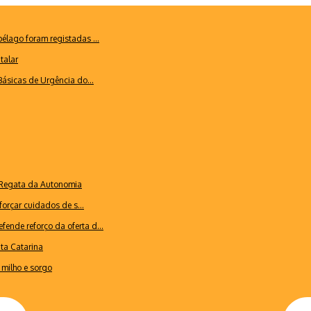
lago foram registadas ...
talar
ásicas de Urgência do...
a Regata da Autonomia
forçar cuidados de s...
ende reforço da oferta d...
nta Catarina
milho e sorgo