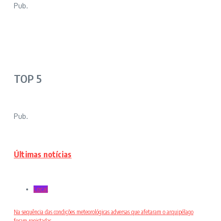
Pub.
TOP 5
Pub.
Últimas notícias
Local
Na sequência das condições meteorológicas adversas que afetaram o arquipélago
foram registadas ...