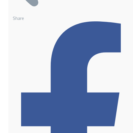
Share