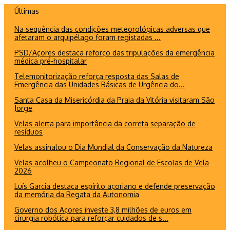
Ir
Últimas
para
Na sequência das condições meteorológicas adversas que
o
afetaram o arquipélago foram registadas ...
conteúdo
PSD/Açores destaca reforço das tripulações da emergência
médica pré-hospitalar
Telemonitorização reforça resposta das Salas de
Emergência das Unidades Básicas de Urgência do...
Santa Casa da Misericórdia da Praia da Vitória visitaram São
Jorge
Velas alerta para importância da correta separação de
resíduos
Velas assinalou o Dia Mundial da Conservação da Natureza
Velas acolheu o Campeonato Regional de Escolas de Vela
2026
Luís Garcia destaca espírito açoriano e defende preservação
da memória da Regata da Autonomia
Governo dos Açores investe 3,8 milhões de euros em
cirurgia robótica para reforçar cuidados de s...