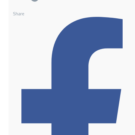
Share