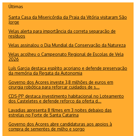
Ir
Últimas
para
Santa Casa da Misericórdia da Praia da Vitória visitaram São
o
Jorge
conteúdo
Velas alerta para importância da correta separação de
resíduos
Velas assinalou o Dia Mundial da Conservação da Natureza
Velas acolheu o Campeonato Regional de Escolas de Vela
2026
Luís Garcia destaca espírito açoriano e defende preservação
da memória da Regata da Autonomia
Governo dos Açores investe 3,8 milhões de euros em
cirurgia robótica para reforçar cuidados de s...
CDS-PP destaca investimento habitacional no Loteamento
dos Casteletes e defende reforço da oferta d...
Lavadias apresenta 8 filmes em 3 noites debaixo das
estrelas no Forte de Santa Catarina
Governo dos Açores abre candidaturas aos apoios à
compra de sementes de milho e sorgo