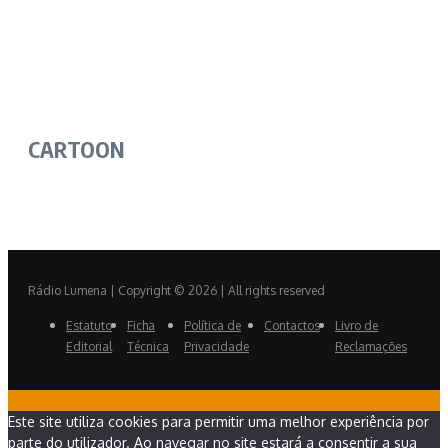
CARTOON
Rádio Lumena | Copyright © 2026 | All rights reserved
Estatuto
Ficha
Política de
Contactos
Livro de
Editorial
Técnica
Privacidade
Reclamações
Este site utiliza cookies para permitir uma melhor experiência por
parte do utilizador. Ao navegar no site estará a consentir a sua