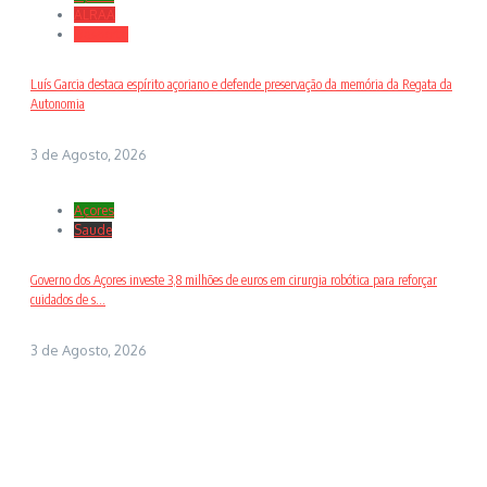
ALRAA
Desporto
Luís Garcia destaca espírito açoriano e defende preservação da memória da Regata da
Autonomia
3 de Agosto, 2026
Açores
Saude
Governo dos Açores investe 3,8 milhões de euros em cirurgia robótica para reforçar
cuidados de s...
3 de Agosto, 2026