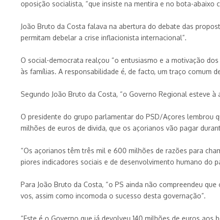
oposição socialista, “que insiste na mentira e no bota-abaixo 
João Bruto da Costa falava na abertura do debate das propo
permitam debelar a crise inflacionista internacional”.
O social-democrata realçou “o entusiasmo e a motivação dos 
às famílias. A responsabilidade é, de facto, um traço comum 
Segundo João Bruto da Costa, “o Governo Regional esteve à a
O presidente do grupo parlamentar do PSD/Açores lembrou qu
milhões de euros de divida, que os açorianos vão pagar durant
“Os açorianos têm três mil e 600 milhões de razões para cha
piores indicadores sociais e de desenvolvimento humano do pa
Para João Bruto da Costa, “o PS ainda não compreendeu que o
vos, assim como incomoda o sucesso desta governação”.
“Este é o Governo que já devolveu 140 milhões de euros aos b