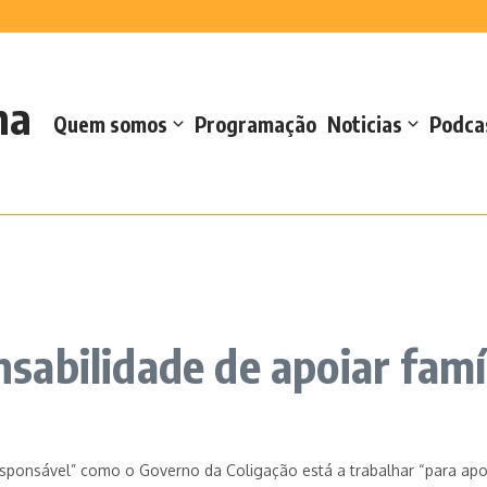
 Casteletes e defende reforço da oferta d...
s no Forte de Santa Catarina
 de sementes de milho e sorgo
ara cedência de espaços para ATL
na
e Educação Ambiental
Quem somos
Programação
Noticias
Podca
abilidade de apoiar famíl
sponsável” como o Governo da Coligação está a trabalhar “para apoi