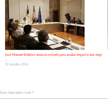
José Manuel Bolieiro anuncia estudo para avaliar impacto das migr
...
30 de Julho, 2026
órios marcados com
*