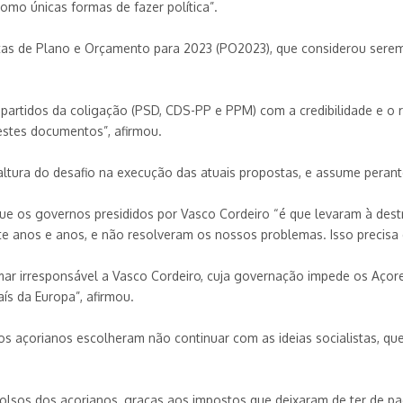
como únicas formas de fazer política”.
stas de Plano e Orçamento para 2023 (PO2023), que considerou sere
partidos da coligação (PSD, CDS-PP e PPM) com a credibilidade e o
destes documentos”, afirmou.
ltura do desafio na execução das atuais propostas, e assume peran
e os governos presididos por Vasco Cordeiro “é que levaram à dest
e anos e anos, e não resolveram os nossos problemas. Isso precisa d
mar irresponsável a Vasco Cordeiro, cuja governação impede os Açor
ís da Europa”, afirmou.
s açorianos escolheram não continuar com as ideias socialistas, qu
olsos dos açorianos, graças aos impostos que deixaram de ter de pa