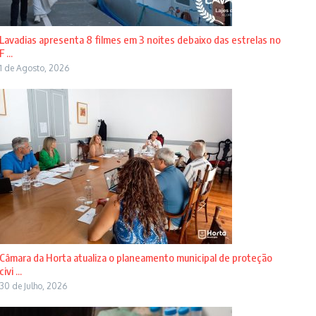
Lavadias apresenta 8 filmes em 3 noites debaixo das estrelas no
F ...
1 de Agosto, 2026
Câmara da Horta atualiza o planeamento municipal de proteção
civi ...
30 de Julho, 2026