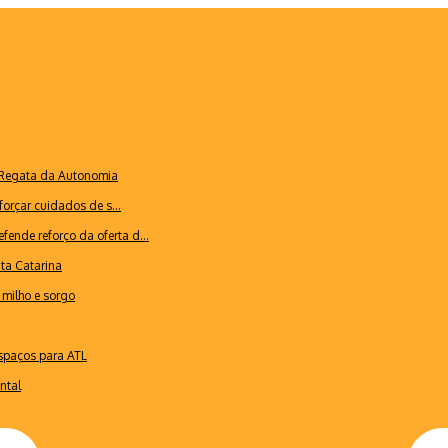
a Regata da Autonomia
forçar cuidados de s...
ende reforço da oferta d...
nta Catarina
milho e sorgo
espaços para ATL
ntal