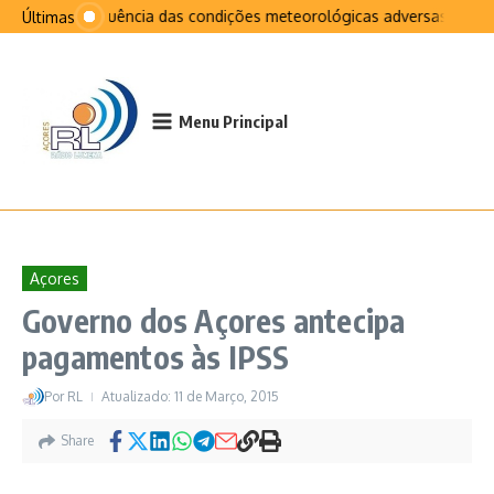
Ir para o conteúdo
Na sequência das condições meteorológicas adversas que afe
Últimas
Menu Principal
Açores
Governo dos Açores antecipa
pagamentos às IPSS
Por
RL
Atualizado: 11 de Março, 2015
Share