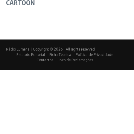
CARTOON
Rádio Lumena | Copyright © 2026 | All rights reserved
Estatuto Editorial
Ficha Técnica
Política de Privacidade
Contactos
Livro de Reclamações