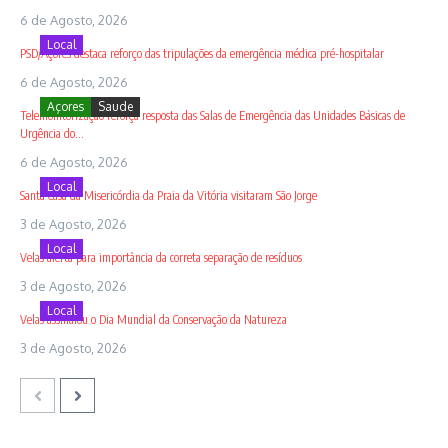
6 de Agosto, 2026
Local
PSD/Açores destaca reforço das tripulações da emergência médica pré-hospitalar
6 de Agosto, 2026
Açores
Saude
Telemonitorização reforça resposta das Salas de Emergência das Unidades Básicas de
Urgência do...
6 de Agosto, 2026
Local
Santa Casa da Misericórdia da Praia da Vitória visitaram São Jorge
3 de Agosto, 2026
Local
Velas alerta para importância da correta separação de resíduos
3 de Agosto, 2026
Local
Velas assinalou o Dia Mundial da Conservação da Natureza
3 de Agosto, 2026