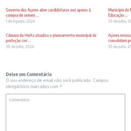
Governo dos Açores abre candidaturas aos apoios à
Município da 
compra de semen ...
Educação ...
1 de Agosto, 2026
30 de Julho, 
Câmara da Horta atualiza o planeamento municipal de
Açores renov
proteção civi ...
consolidam pos
30 de Julho, 2026
30 de Julho, 
Deixe um Comentário
O seu endereço de email não será publicado.
Campos
obrigatórios marcados com
*