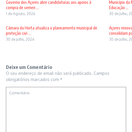
Governo dos Açores abre candidaturas aos apoios à
Município da 
compra de semen ...
Educação ...
1 de Agosto, 2026
30 de Julho, 
Câmara da Horta atualiza o planeamento municipal de
Açores renov
proteção civi ...
consolidam pos
30 de Julho, 2026
30 de Julho, 
Deixe um Comentário
O seu endereço de email não será publicado.
Campos
obrigatórios marcados com
*