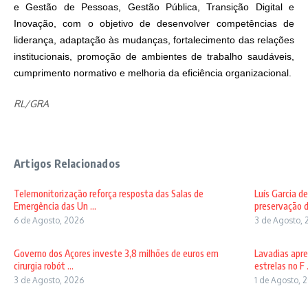
e Gestão de Pessoas, Gestão Pública, Transição Digital e
Inovação, com o objetivo de desenvolver competências de
liderança, adaptação às mudanças, fortalecimento das relações
institucionais, promoção de ambientes de trabalho saudáveis,
cumprimento normativo e melhoria da eficiência organizacional.
RL/GRA
Artigos Relacionados
Telemonitorização reforça resposta das Salas de
Luís Garcia d
Emergência das Un ...
preservação d
6 de Agosto, 2026
3 de Agosto, 
Governo dos Açores investe 3,8 milhões de euros em
Lavadias apre
cirurgia robót ...
estrelas no F .
3 de Agosto, 2026
1 de Agosto, 