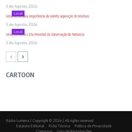
3 de Agosto, 2026
Local
Velas alerta para importância da correta separação de resíduos
3 de Agosto, 2026
Local
Velas assinalou o Dia Mundial da Conservação da Natureza
3 de Agosto, 2026
CARTOON
Rádio Lumena | Copyright © 2026 | All rights reserved
Estatuto Editorial
Ficha Técnica
Política de Privacidade
Contactos
Livro de Reclamações