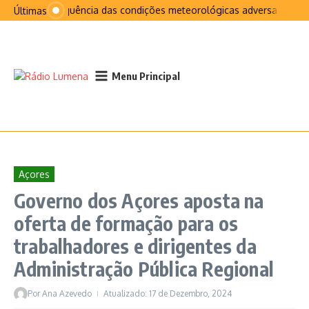
Ir para o conteúdo
Na sequência das condições meteorológicas adversas que af
Últimas
Menu Principal
Açores
Governo dos Açores aposta na
oferta de formação para os
trabalhadores e dirigentes da
Administração Pública Regional
Por
Ana Azevedo
Atualizado: 17 de Dezembro, 2024