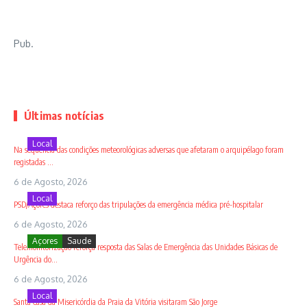
Pub.
Últimas notícias
Local
Na sequência das condições meteorológicas adversas que afetaram o arquipélago foram
registadas ...
6 de Agosto, 2026
Local
PSD/Açores destaca reforço das tripulações da emergência médica pré-hospitalar
6 de Agosto, 2026
Açores
Saude
Telemonitorização reforça resposta das Salas de Emergência das Unidades Básicas de
Urgência do...
6 de Agosto, 2026
Local
Santa Casa da Misericórdia da Praia da Vitória visitaram São Jorge