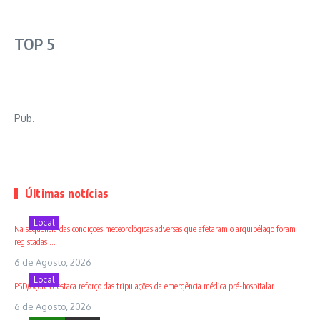
TOP 5
Pub.
Últimas notícias
Local
Na sequência das condições meteorológicas adversas que afetaram o arquipélago foram
registadas ...
6 de Agosto, 2026
Local
PSD/Açores destaca reforço das tripulações da emergência médica pré-hospitalar
6 de Agosto, 2026