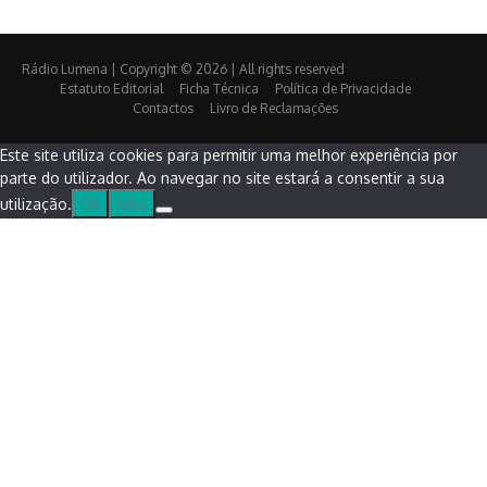
Rádio Lumena | Copyright © 2026 | All rights reserved
Estatuto Editorial
Ficha Técnica
Política de Privacidade
Contactos
Livro de Reclamações
Este site utiliza cookies para permitir uma melhor experiência por
parte do utilizador. Ao navegar no site estará a consentir a sua
utilização.
Ok
Não