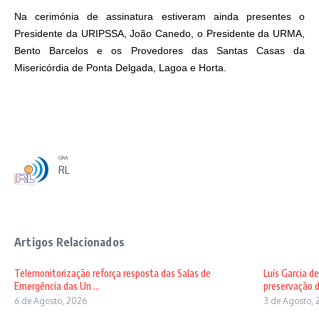
Na cerimónia de assinatura estiveram ainda presentes o
Presidente da URIPSSA, João Canedo, o Presidente da URMA,
Bento Barcelos e os Provedores das Santas Casas da
Misericórdia de Ponta Delgada, Lagoa e Horta.
GRA
RL
Artigos Relacionados
Telemonitorização reforça resposta das Salas de
Luís Garcia d
Emergência das Un ...
preservação d
6 de Agosto, 2026
3 de Agosto, 