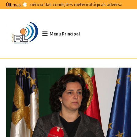
Ir para o conteúdo
Na sequência das condições meteorológicas adversas que afe
Últimas
Menu Principal