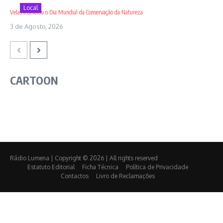
Local
Velas assinalou o Dia Mundial da Conservação da Natureza
3 de Agosto, 2026
CARTOON
Rádio Lumena | Copyright © 2026 | All rights reserved
Estatuto Editorial
Ficha Técnica
Política de Privacidade
Contactos
Livro de Reclamações