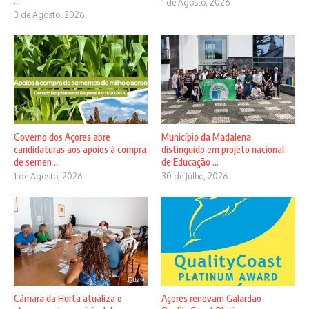
...
1 de Agosto, 2026
3 de Agosto, 2026
Governo dos Açores abre
Município da Madalena
candidaturas aos apoios à compra
distinguido em projeto nacional
de semen ...
de Educação ...
1 de Agosto, 2026
30 de Julho, 2026
Câmara da Horta atualiza o
Açores renovam Galardão