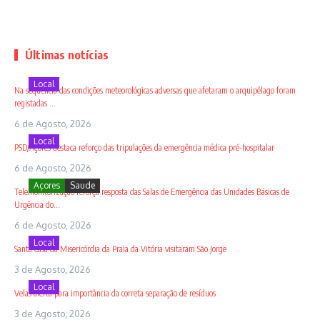
Últimas notícias
Local
Na sequência das condições meteorológicas adversas que afetaram o arquipélago foram
registadas ...
6 de Agosto, 2026
Local
PSD/Açores destaca reforço das tripulações da emergência médica pré-hospitalar
6 de Agosto, 2026
Açores
Saude
Telemonitorização reforça resposta das Salas de Emergência das Unidades Básicas de
Urgência do...
6 de Agosto, 2026
Local
Santa Casa da Misericórdia da Praia da Vitória visitaram São Jorge
3 de Agosto, 2026
Local
Velas alerta para importância da correta separação de resíduos
3 de Agosto, 2026