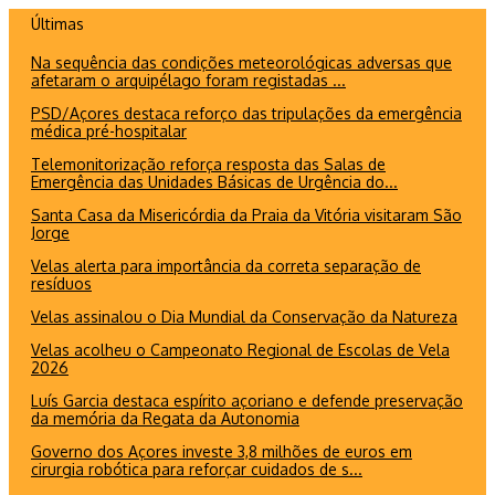
Ir
Últimas
para
Na sequência das condições meteorológicas adversas que
o
afetaram o arquipélago foram registadas ...
conteúdo
PSD/Açores destaca reforço das tripulações da emergência
médica pré-hospitalar
Telemonitorização reforça resposta das Salas de
Emergência das Unidades Básicas de Urgência do...
Santa Casa da Misericórdia da Praia da Vitória visitaram São
Jorge
Velas alerta para importância da correta separação de
resíduos
Velas assinalou o Dia Mundial da Conservação da Natureza
Velas acolheu o Campeonato Regional de Escolas de Vela
2026
Luís Garcia destaca espírito açoriano e defende preservação
da memória da Regata da Autonomia
Governo dos Açores investe 3,8 milhões de euros em
cirurgia robótica para reforçar cuidados de s...