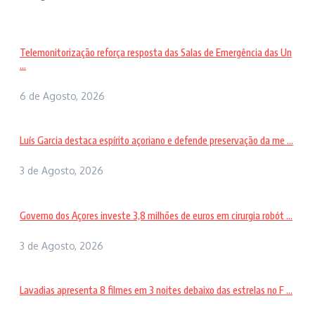
Telemonitorização reforça resposta das Salas de Emergência das Un
...
6 de Agosto, 2026
Luís Garcia destaca espírito açoriano e defende preservação da me ...
3 de Agosto, 2026
Governo dos Açores investe 3,8 milhões de euros em cirurgia robót ...
3 de Agosto, 2026
Lavadias apresenta 8 filmes em 3 noites debaixo das estrelas no F ...