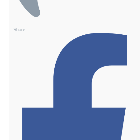
Share