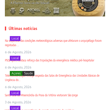
Últimas notícias
Local
Na sequência das condições meteorológicas adversas que afetaram o arquipélago foram
registadas ...
6 de Agosto, 2026
Local
PSD/Açores destaca reforço das tripulações da emergência médica pré-hospitalar
6 de Agosto, 2026
Açores
Saude
Telemonitorização reforça resposta das Salas de Emergência das Unidades Básicas de
Urgência do...
6 de Agosto, 2026
Local
Santa Casa da Misericórdia da Praia da Vitória visitaram São Jorge
3 de Agosto, 2026
Local