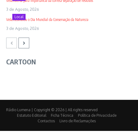
Velas alerta para importância da correta separação de resíduos
3 de Agosto, 2026
Local
Velas assinalou o Dia Mundial da Conservação da Natureza
3 de Agosto, 2026
CARTOON
Rádio Lumena | Copyright © 2026 | All rights reserved
Estatuto Editorial
Ficha Técnica
Política de Privacidade
Contactos
Livro de Reclamações