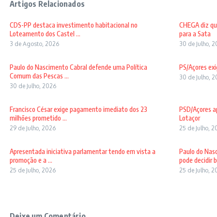
Artigos Relacionados
CDS-PP destaca investimento habitacional no
CHEGA diz qu
Loteamento dos Castel ...
para a Sata
3 de Agosto, 2026
30 de Julho, 
Paulo do Nascimento Cabral defende uma Política
PS/Açores exi
Comum das Pescas ...
30 de Julho, 
30 de Julho, 2026
Francisco César exige pagamento imediato dos 23
PSD/Açores ap
milhões prometido ...
Lotaçor
29 de Julho, 2026
25 de Julho, 
Apresentada iniciativa parlamentar tendo em vista a
Paulo do Nas
promoção e a ...
pode decidir b 
25 de Julho, 2026
25 de Julho, 
Deixe um Comentário