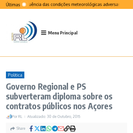
Ir para o conteúdo
Na sequência das condições meteorológicas adversas que afe
Últimas
Menu Principal
Politica
Governo Regional e PS
subverteram diploma sobre os
contratos públicos nos Açores
Por
RL
Atualizado: 30 de Outubro, 2015
Share