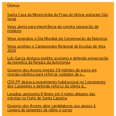
Ir
Últimas
para
Santa Casa da Misericórdia da Praia da Vitória visitaram São
o
Jorge
conteúdo
Velas alerta para importância da correta separação de
resíduos
Velas assinalou o Dia Mundial da Conservação da Natureza
Velas acolheu o Campeonato Regional de Escolas de Vela
2026
Luís Garcia destaca espírito açoriano e defende preservação
da memória da Regata da Autonomia
Governo dos Açores investe 3,8 milhões de euros em
cirurgia robótica para reforçar cuidados de s...
CDS-PP destaca investimento habitacional no Loteamento
dos Casteletes e defende reforço da oferta d...
Lavadias apresenta 8 filmes em 3 noites debaixo das
estrelas no Forte de Santa Catarina
Governo dos Açores abre candidaturas aos apoios à
compra de sementes de milho e sorgo