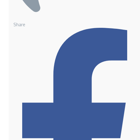
Share