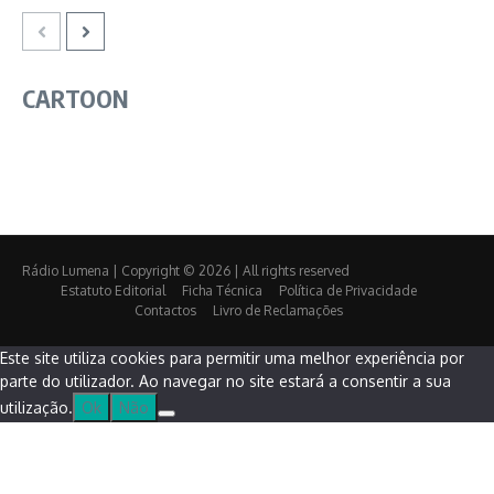
CARTOON
Rádio Lumena | Copyright © 2026 | All rights reserved
Estatuto Editorial
Ficha Técnica
Política de Privacidade
Contactos
Livro de Reclamações
Este site utiliza cookies para permitir uma melhor experiência por
parte do utilizador. Ao navegar no site estará a consentir a sua
utilização.
Ok
Não