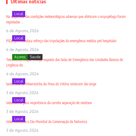
Últimas notícias
Local
Na sequência das condições meteorológicas adversas que afetaram o arquipélago foram
registadas ...
6 de Agosto, 2026
Local
PSD/Açores destaca reforço das tripulações da emergência médica pré-hospitalar
6 de Agosto, 2026
Açores
Saude
Telemonitorização reforça resposta das Salas de Emergência das Unidades Básicas de
Urgência do...
6 de Agosto, 2026
Local
Santa Casa da Misericórdia da Praia da Vitória visitaram São Jorge
3 de Agosto, 2026
Local
Velas alerta para importância da correta separação de resíduos
3 de Agosto, 2026
Local
Velas assinalou o Dia Mundial da Conservação da Natureza
3 de Agosto, 2026