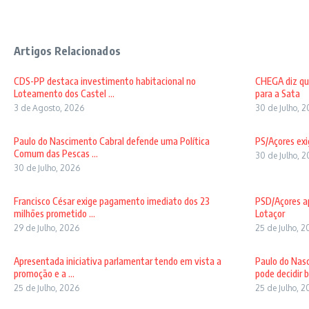
Artigos Relacionados
CDS-PP destaca investimento habitacional no
CHEGA diz qu
Loteamento dos Castel ...
para a Sata
3 de Agosto, 2026
30 de Julho, 
Paulo do Nascimento Cabral defende uma Política
PS/Açores exi
Comum das Pescas ...
30 de Julho, 
30 de Julho, 2026
Francisco César exige pagamento imediato dos 23
PSD/Açores ap
milhões prometido ...
Lotaçor
29 de Julho, 2026
25 de Julho, 
Apresentada iniciativa parlamentar tendo em vista a
Paulo do Nas
promoção e a ...
pode decidir b 
25 de Julho, 2026
25 de Julho, 