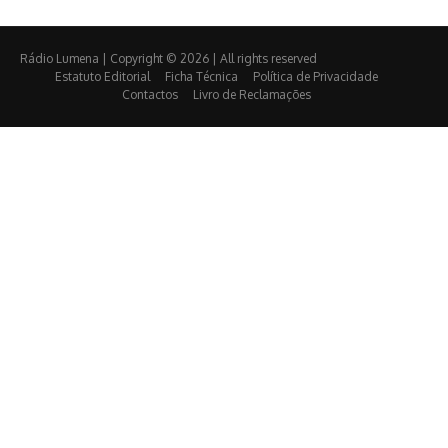
Rádio Lumena | Copyright © 2026 | All rights reserved
Estatuto Editorial
Ficha Técnica
Política de Privacidade
Contactos
Livro de Reclamações