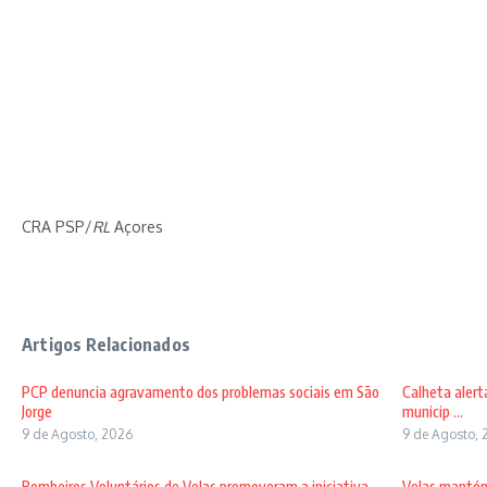
CRA PSP/
RL
Açores
Artigos Relacionados
PCP denuncia agravamento dos problemas sociais em São
Calheta alert
Jorge
municip ...
9 de Agosto, 2026
9 de Agosto, 
Bombeiros Voluntários de Velas promoveram a iniciativa
Velas mantém