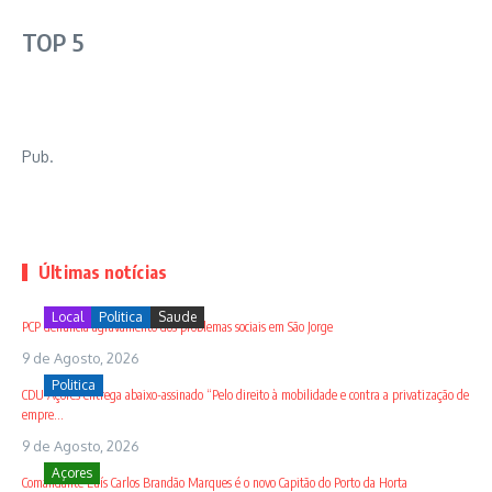
TOP 5
Pub.
Últimas notícias
Local
Politica
Saude
PCP denuncia agravamento dos problemas sociais em São Jorge
9 de Agosto, 2026
Politica
CDU Açores entrega abaixo-assinado “Pelo direito à mobilidade e contra a privatização de
empre...
9 de Agosto, 2026
Açores
Comandante Luís Carlos Brandão Marques é o novo Capitão do Porto da Horta