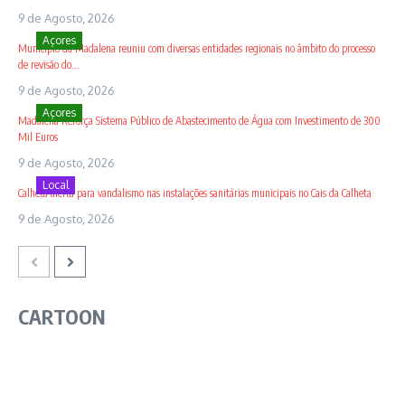
9 de Agosto, 2026
Açores
Município da Madalena reuniu com diversas entidades regionais no âmbito do processo
de revisão do...
9 de Agosto, 2026
Açores
Madalena Reforça Sistema Público de Abastecimento de Água com Investimento de 300
Mil Euros
9 de Agosto, 2026
Local
Calheta alerta para vandalismo nas instalações sanitárias municipais no Cais da Calheta
9 de Agosto, 2026
CARTOON