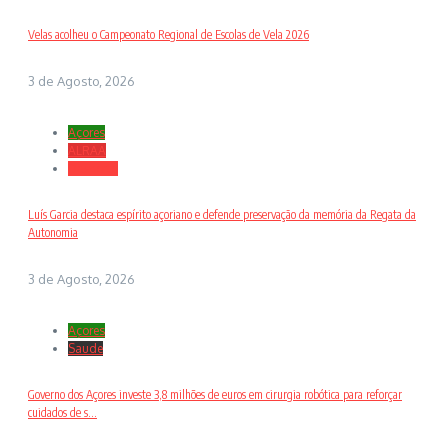
Velas acolheu o Campeonato Regional de Escolas de Vela 2026
3 de Agosto, 2026
Açores
ALRAA
Desporto
Luís Garcia destaca espírito açoriano e defende preservação da memória da Regata da
Autonomia
3 de Agosto, 2026
Açores
Saude
Governo dos Açores investe 3,8 milhões de euros em cirurgia robótica para reforçar
cuidados de s...