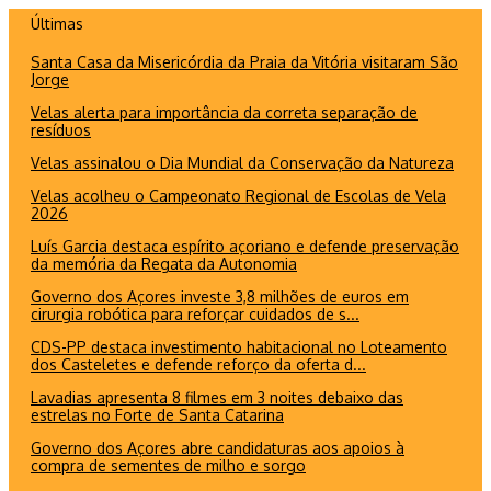
Ir
Últimas
para
Santa Casa da Misericórdia da Praia da Vitória visitaram São
o
Jorge
conteúdo
Velas alerta para importância da correta separação de
resíduos
Velas assinalou o Dia Mundial da Conservação da Natureza
Velas acolheu o Campeonato Regional de Escolas de Vela
2026
Luís Garcia destaca espírito açoriano e defende preservação
da memória da Regata da Autonomia
Governo dos Açores investe 3,8 milhões de euros em
cirurgia robótica para reforçar cuidados de s...
CDS-PP destaca investimento habitacional no Loteamento
dos Casteletes e defende reforço da oferta d...
Lavadias apresenta 8 filmes em 3 noites debaixo das
estrelas no Forte de Santa Catarina
Governo dos Açores abre candidaturas aos apoios à
compra de sementes de milho e sorgo