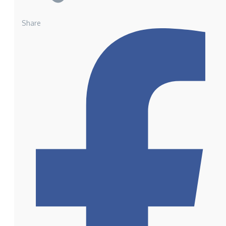
Share