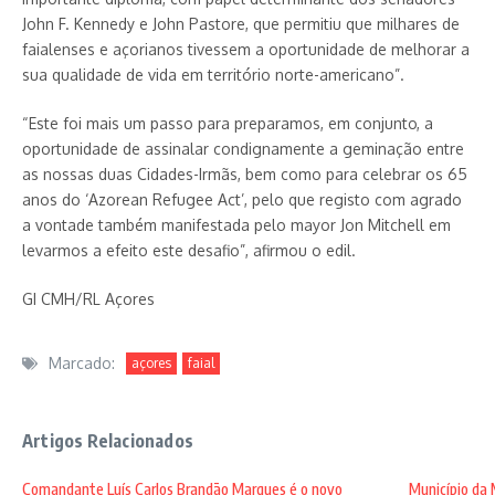
John F. Kennedy e John Pastore, que permitiu que milhares de
faialenses e açorianos tivessem a oportunidade de melhorar a
sua qualidade de vida em território norte-americano”.
“Este foi mais um passo para preparamos, em conjunto, a
oportunidade de assinalar condignamente a geminação entre
as nossas duas Cidades-Irmãs, bem como para celebrar os 65
anos do ‘Azorean Refugee Act’, pelo que registo com agrado
a vontade também manifestada pelo mayor Jon Mitchell em
levarmos a efeito este desafio”, afirmou o edil.
GI CMH/RL Açores
Marcado:
açores
faial
Artigos Relacionados
Comandante Luís Carlos Brandão Marques é o novo
Município da 